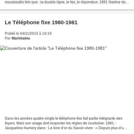
nouveautés tels que : la double ligne, le fax, le répondeur. 1991 Nadine de
Rothschild écrit dans « Le bonheur...
Le Téléphone fixe 1980-1981
Publié le 04/11/2015 à 10:10
Par
Martmalou
Dans les années quatre-vingts le téléphone fixe fait partie intégrante des
foyers. Mais son usage doit respecter les règles de courtoisie. 1981 :
Jacqueline Humery dans : Le livre d’or du Savoir-vivre : « Depuis plus d’un
siècle qu’il a été inventé le...