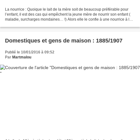
La nourrice : Quoique le lait de la mère soit de beaucoup préférable pour
l’enfant, il est des cas qui empêchent la jeune mère de nourrir son enfant (
maladie, surcharges mondaines… !) Alors elle le confie à une nourrice à la
maison. Celle-ci sera choisie...
Domestiques et gens de maison : 1885/1907
Publié le 10/01/2016 à 09:52
Par
Martmalou