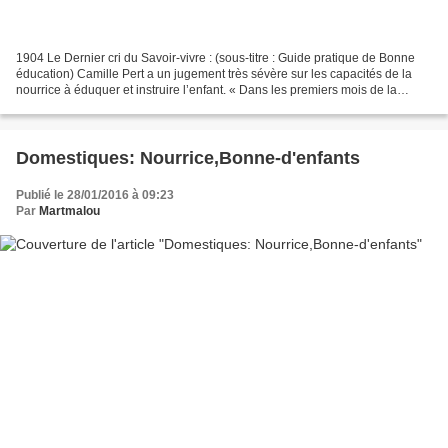
1904 Le Dernier cri du Savoir-vivre : (sous-titre : Guide pratique de Bonne
éducation) Camille Pert a un jugement très sévère sur les capacités de la
nourrice à éduquer et instruire l’enfant. « Dans les premiers mois de la
naissance d’un enfant la mère...
Domestiques: Nourrice,Bonne-d'enfants
Publié le 28/01/2016 à 09:23
Par
Martmalou