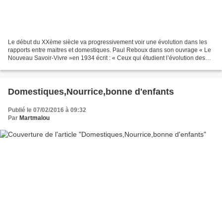
Le début du XXème siècle va progressivement voir une évolution dans les
rapports entre maitres et domestiques. Paul Reboux dans son ouvrage « Le
Nouveau Savoir-Vivre »en 1934 écrit : « Ceux qui étudient l’évolution des
rapports entre maitres et « employées...
Domestiques,Nourrice,bonne d'enfants
Publié le 07/02/2016 à 09:32
Par
Martmalou