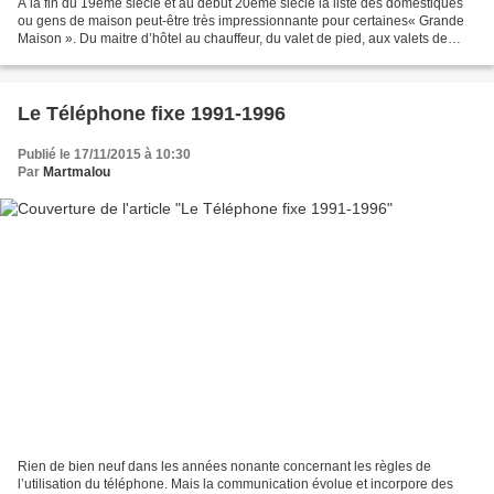
A la fin du 19èmè siècle et au début 20ème siècle la liste des domestiques
ou gens de maison peut-être très impressionnante pour certaines« Grande
Maison ». Du maitre d’hôtel au chauffeur, du valet de pied, aux valets de
chambre. De la cuisinière, aux...
Le Téléphone fixe 1991-1996
Publié le 17/11/2015 à 10:30
Par
Martmalou
Rien de bien neuf dans les années nonante concernant les règles de
l’utilisation du téléphone. Mais la communication évolue et incorpore des