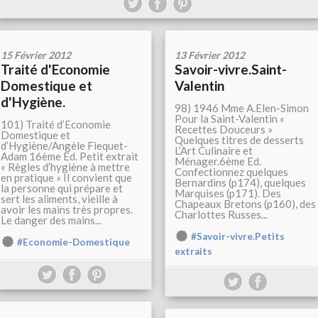
15 Février 2012
13 Février 2012
Traité d'Economie
Savoir-vivre.Saint-
Domestique et
Valentin
d'Hygiène.
98) 1946 Mme A.Elen-Simon
Pour la Saint-Valentin «
101) Traité d’Economie
Recettes Douceurs »
Domestique et
Quelques titres de desserts
d’Hygiène/Angèle Fiequet-
L’Art Culinaire et
Adam 16ème Ed. Petit extrait
Ménager.6ème Ed.
« Règles d’hygiène à mettre
Confectionnez quelques
en pratique » Il convient que
Bernardins (p174), quelques
la personne qui prépare et
Marquises (p171). Des
sert les aliments, vieille à
Chapeaux Bretons (p160), des
avoir les mains très propres.
Charlottes Russes...
Le danger des mains...
#Savoir-vivre.Petits
#Economie-Domestique
extraits