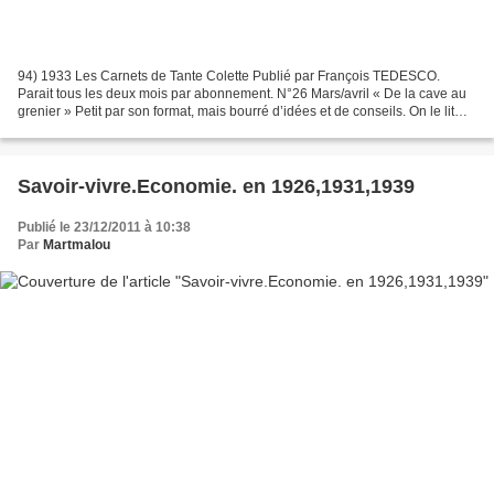
94) 1933 Les Carnets de Tante Colette Publié par François TEDESCO.
Parait tous les deux mois par abonnement. N°26 Mars/avril « De la cave au
grenier » Petit par son format, mais bourré d’idées et de conseils. On le lit
autant pour ses rubriques classiques...
Savoir-vivre.Economie. en 1926,1931,1939
Publié le 23/12/2011 à 10:38
Par
Martmalou