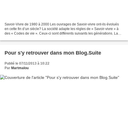
Savoir-Vivre de 1980 à 2000 Les ouvrages de Savoir-vivre ont-ils évolués
en cette fin d’un siècle? La société adapte les règles de « Savoir-vivre » à
des « Codes de vie ». Ceux-ci sont différents suivants les générations. La
société est brassée, mixée,...
Pour s'y retrouver dans mon Blog.Suite
Publié le 07/11/2013 à 10:22
Par
Martmalou