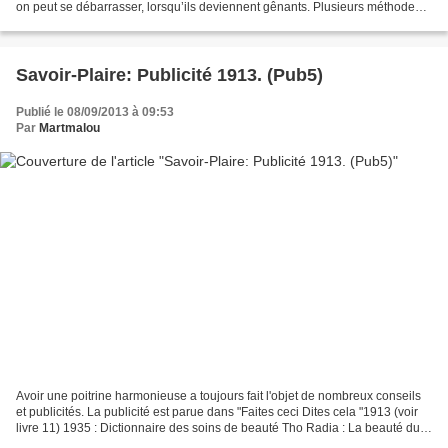
on peut se débarrasser, lorsqu’ils deviennent gênants. Plusieurs méthodes
sont possibles : De l’épilation...
Savoir-Plaire: Publicité 1913. (Pub5)
Publié le 08/09/2013 à 09:53
Par
Martmalou
Avoir une poitrine harmonieuse a toujours fait l'objet de nombreux conseils
et publicités. La publicité est parue dans "Faites ceci Dites cela "1913 (voir
livre 11) 1935 : Dictionnaire des soins de beauté Tho Radia : La beauté du
buste fait partie intégrante...