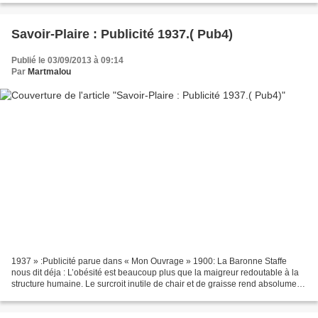
Savoir-Plaire : Publicité 1937.( Pub4)
Publié le 03/09/2013 à 09:14
Par
Martmalou
1937 » :Publicité parue dans « Mon Ouvrage » 1900: La Baronne Staffe
nous dit déja : L’obésité est beaucoup plus que la maigreur redoutable à la
structure humaine. Le surcroit inutile de chair et de graisse rend absolument
informe .Il faut se condamner...