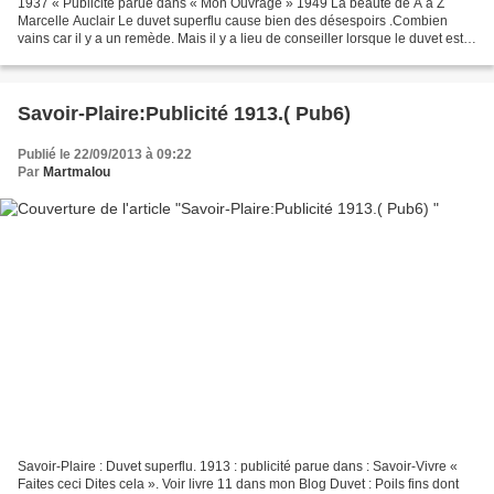
1937 « Publicité parue dans « Mon Ouvrage » 1949 La beauté de A à Z
Marcelle Auclair Le duvet superflu cause bien des désespoirs .Combien
vains car il y a un remède. Mais il y a lieu de conseiller lorsque le duvet est
anormalement abondant de consulter...
Savoir-Plaire:Publicité 1913.( Pub6)
Publié le 22/09/2013 à 09:22
Par
Martmalou
Savoir-Plaire : Duvet superflu. 1913 : publicité parue dans : Savoir-Vivre «
Faites ceci Dites cela ». Voir livre 11 dans mon Blog Duvet : Poils fins dont