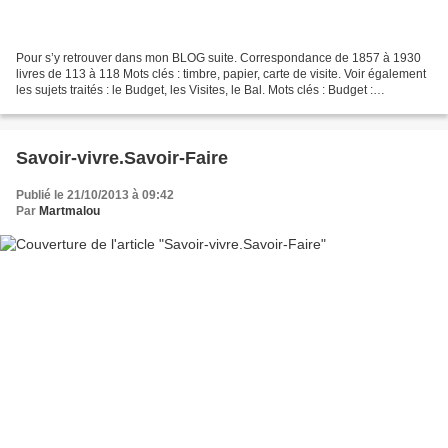
Pour s’y retrouver dans mon BLOG suite. Correspondance de 1857 à 1930
livres de 113 à 118 Mots clés : timbre, papier, carte de visite. Voir également
les sujets traités : le Budget, les Visites, le Bal. Mots clés : Budget :
ménagère, dépense, loyer, nourriture,...
Savoir-vivre.Savoir-Faire
Publié le 21/10/2013 à 09:42
Par
Martmalou