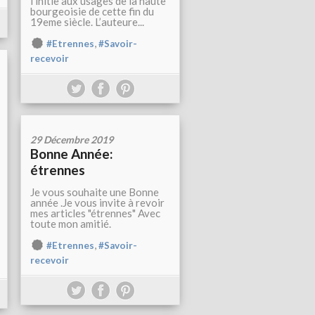
l’initie aux usages de la haute
bourgeoisie de cette fin du
19eme siècle. L’auteure...
,
#Etrennes
#Savoir-
recevoir
29 Décembre 2019
Bonne Année:
étrennes
Je vous souhaite une Bonne
année .Je vous invite à revoir
mes articles "étrennes" Avec
toute mon amitié.
,
#Etrennes
#Savoir-
recevoir