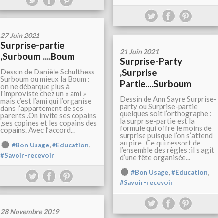
27 Juin 2021
Surprise-partie
21 Juin 2021
,Surboum ....Boum
Surprise-Party
,Surprise-
Dessin de Danièle Schulthess
Surboum ou mieux la Boum :
Partie....Surboum
on ne débarque plus à
l’improviste chez un « ami »
Dessin de Ann Sayre Surprise-
mais c’est l’ami qui l’organise
party ou Surprise-partie
dans l’appartement de ses
quelques soit l’orthographe :
parents .On invite ses copains
la surprise-partie est la
,ses copines et les copains des
formule qui offre le moins de
copains. Avec l’accord...
surprise puisque l’on s’attend
au pire . Ce qui ressort de
,
,
#Bon Usage
#Education
l’ensemble des règles :il s’agit
#Savoir-recevoir
d’une fête organisée...
,
,
#Bon Usage
#Education
#Savoir-recevoir
28 Novembre 2019