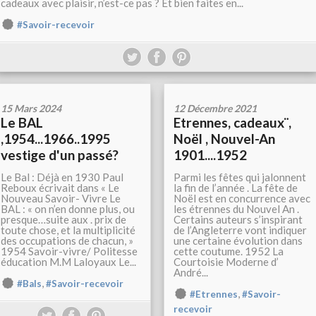
cadeaux avec plaisir, n’est-ce pas ? Et bien faites en...
#Savoir-recevoir
15 Mars 2024
12 Décembre 2021
Le BAL
Etrennes, cadeaux¨,
,1954...1966..1995
Noël , Nouvel-An
vestige d'un passé?
1901....1952
Le Bal : Déjà en 1930 Paul
Parmi les fêtes qui jalonnent
Reboux écrivait dans « Le
la fin de l’année . La fête de
Nouveau Savoir- Vivre Le
Noël est en concurrence avec
BAL : « on n’en donne plus, ou
les étrennes du Nouvel An .
presque…suite aux . prix de
Certains auteurs s’inspirant
toute chose, et la multiplicité
de l’Angleterre vont indiquer
des occupations de chacun, »
une certaine évolution dans
1954 Savoir-vivre/ Politesse
cette coutume. 1952 La
éducation M.M Laloyaux Le...
Courtoisie Moderne d’
André...
,
#Bals
#Savoir-recevoir
,
#Etrennes
#Savoir-
recevoir