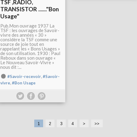
TSF ,RADIO,
TRANSISTOR ......."Bon
Usage"
Pub.Mon ouvrage 1937 La
TSF : les ouvrages de Savoir-
vivre des années « 30 »
considère la TSF comme une
source de joie tout en
rappelant les « Bons Usages »
de son utilisation. 1930 : Paul
Reboux dans son ouvrage «
Le Nouveau Savoir-Vivre »
nous dit :...
,
#Savoir-recevoir
#Savoir-
,
vivre
#Bon Usage
1
2
3
4
>
>>