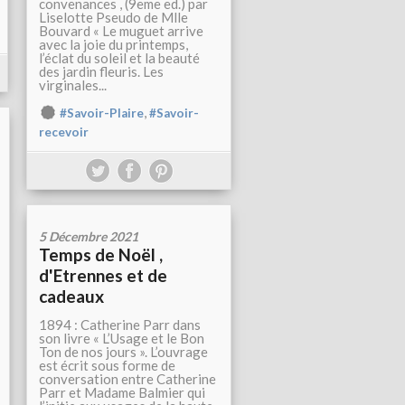
convenances , (9eme ed.) par
Liselotte Pseudo de Mlle
Bouvard « Le muguet arrive
avec la joie du printemps,
l’éclat du soleil et la beauté
des jardin fleuris. Les
virginales...
,
#Savoir-Plaire
#Savoir-
recevoir
5 Décembre 2021
Temps de Noël ,
d'Etrennes et de
cadeaux
1894 : Catherine Parr dans
son livre « L’Usage et le Bon
Ton de nos jours ». L’ouvrage
est écrit sous forme de
conversation entre Catherine
Parr et Madame Balmier qui