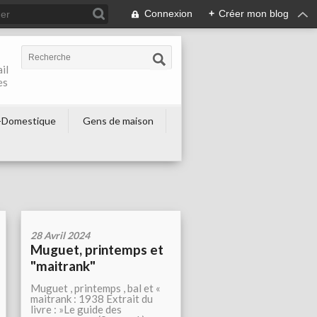
Connexion
+
Créer mon blog
il
es
-Domestique
Gens de maison
28 Avril 2024
Muguet, printemps et
"maitrank"
Muguet , printemps , bal et «
maitrank : 1938 Extrait du
livre : »Le guide des