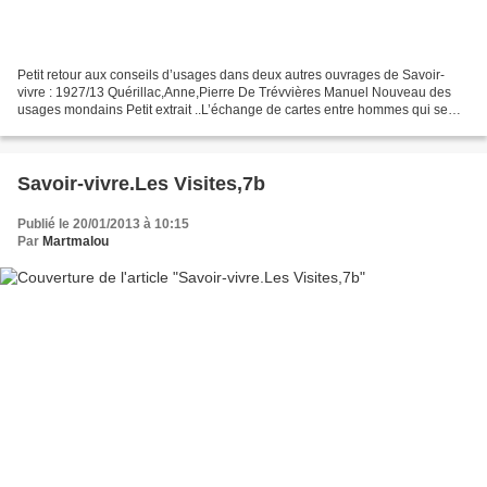
Petit retour aux conseils d’usages dans deux autres ouvrages de Savoir-
vivre : 1927/13 Quérillac,Anne,Pierre De Trévvières Manuel Nouveau des
usages mondains Petit extrait ..L’échange de cartes entre hommes qui se
présentent ‘un à l’autre est assez fréquent....
Savoir-vivre.Les Visites,7b
Publié le 20/01/2013 à 10:15
Par
Martmalou