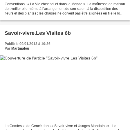
Conventions : « La Vie chez soi et dans le Monde » -La maîtresse de maison
doit veiller elle-même à l’arrangement de son salon, à la disposition des
fleurs et des plantes ; les chaises ne doivent pas être alignées en file le long
du mur, il faut de la...
Savoir-vivre.Les Visites 6b
Publié le 09/01/2013 à 10:36
Par
Martmalou
La Comtesse de Gencé dans « Savoir-vivre et Usages Mondains » - Le