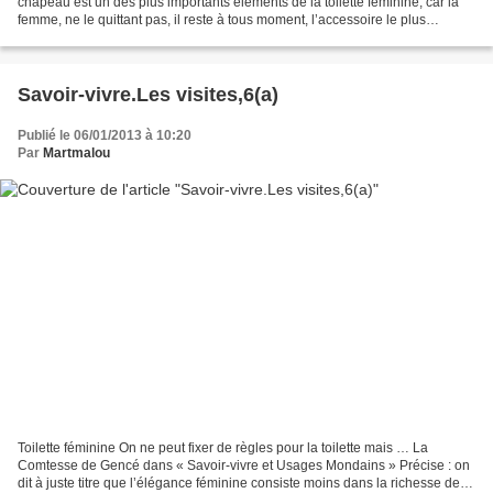
chapeau est un des plus importants éléments de la toilette féminine, car la
femme, ne le quittant pas, il reste à tous moment, l’accessoire le plus
apparent à tous les regards. Les dimensions...
Savoir-vivre.Les visites,6(a)
Publié le 06/01/2013 à 10:20
Par
Martmalou
Toilette féminine On ne peut fixer de règles pour la toilette mais … La
Comtesse de Gencé dans « Savoir-vivre et Usages Mondains » Précise : on
dit à juste titre que l’élégance féminine consiste moins dans la richesse de la