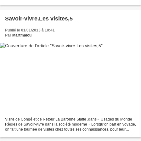
parure que dans le choix harmonieux...
Savoir-vivre.Les visites,5
Publié le 01/01/2013 à 10:41
Par
Martmalou
Visite de Congé et de Retour La Baronne Staffe .dans « Usages du Monde
Règles de Savoir-vivre dans la société moderne » Lorsqu’on part en voyage,
on fait une tournée de visites chez toutes ses connaissances, pour leur
apprendre qu’on quitte la ville et...