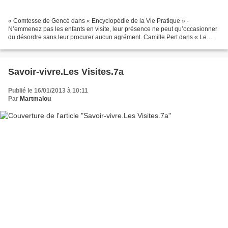
« Comtesse de Gencé dans « Encyclopédie de la Vie Pratique » -
N’emmenez pas les enfants en visite, leur présence ne peut qu’occasionner
du désordre sans leur procurer aucun agrément. Camille Pert dans « Le
dernier cri du Savoir-vivre »: -Il est bon, si...
Savoir-vivre.Les Visites.7a
Publié le 16/01/2013 à 10:11
Par
Martmalou