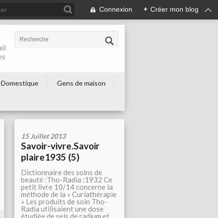
Connexion
+
Créer mon blog
il
es
-Domestique
Gens de maison
15 Juillet 2013
Savoir-vivre.Savoir
plaire1935 (5)
Dictionnaire des soins de
beauté :Tho-Radia :1932 Ce
petit livre 10/14 concerne la
méthode de la « Curiathérapie
» Les produits de soin Tho-
Radia utilisaient une dose
étudiée de sels de radium et