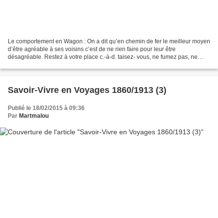
Le comportement en Wagon : On a dit qu’en chemin de fer le meilleur moyen
d’être agréable à ses voisins c’est de ne rien faire pour leur être
désagréable. Restez à votre place c.-à-d. taisez- vous, ne fumez pas, ne
mangez pas tels sont à peu près les...
Savoir-Vivre en Voyages 1860/1913 (3)
Publié le 18/02/2015 à 09:36
Par
Martmalou