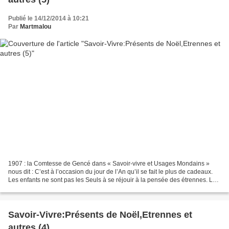
Publié le 14/12/2014 à 10:21
Par
Martmalou
1907 : la Comtesse de Gencé dans « Savoir-vivre et Usages Mondains »
nous dit : C’est à l’occasion du jour de l’An qu’il se fait le plus de cadeaux.
Les enfants ne sont pas les Seuls à se réjouir à la pensée des étrennes. Les
grandes personnes escomptent...
Savoir-Vivre:Présents de Noël,Etrennes et
autres (4)