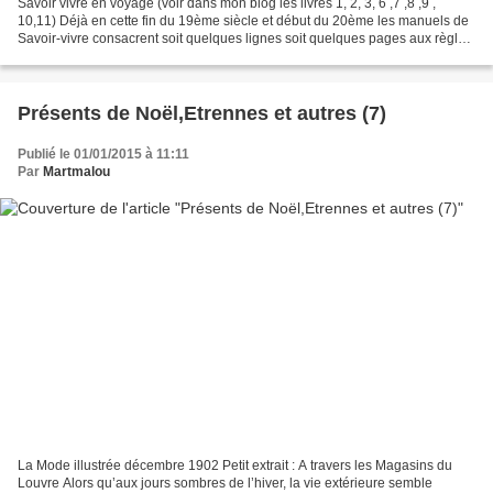
Savoir vivre en voyage (voir dans mon blog les livres 1, 2, 3, 6 ,7 ,8 ,9 ,
10,11) Déjà en cette fin du 19ème siècle et début du 20ème les manuels de
Savoir-vivre consacrent soit quelques lignes soit quelques pages aux règles
de savoir-vivre en voyage....
Présents de Noël,Etrennes et autres (7)
Publié le 01/01/2015 à 11:11
Par
Martmalou
La Mode illustrée décembre 1902 Petit extrait : A travers les Magasins du
Louvre Alors qu’aux jours sombres de l’hiver, la vie extérieure semble