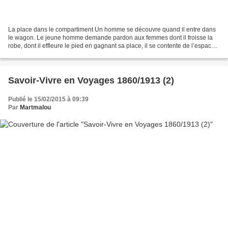
La place dans le compartiment Un homme se découvre quand il entre dans
le wagon. Le jeune homme demande pardon aux femmes dont il froisse la
robe, dont il effleure le pied en gagnant sa place, il se contente de l’espace
auquel il a droit. En wagon les...
Savoir-Vivre en Voyages 1860/1913 (2)
Publié le 15/02/2015 à 09:39
Par
Martmalou