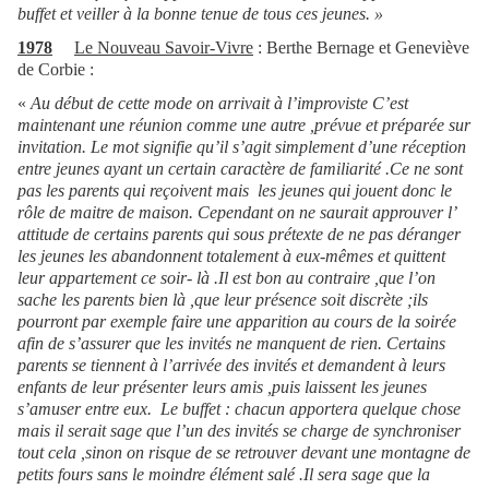
buffet et veiller à la bonne tenue de tous ces jeunes. »
1978
Le Nouveau Savoir-Vivre
: Berthe Bernage et Geneviève
de Corbie :
«
Au début de cette mode on arrivait à l’improviste C’est
maintenant une réunion comme une autre ,prévue et préparée sur
invitation. Le mot signifie qu’il s’agit simplement d’une réception
entre jeunes ayant un certain caractère de familiarité .Ce ne sont
pas les parents qui reçoivent mais les jeunes qui jouent donc le
rôle de maitre de maison. Cependant on ne saurait approuver l’
attitude de certains parents qui sous prétexte de ne pas déranger
les jeunes les abandonnent totalement à eux-mêmes et quittent
leur appartement ce soir- là .Il est bon au contraire ,que l’on
sache les parents bien là ,que leur présence soit discrète ;ils
pourront par exemple faire une apparition au cours de la soirée
afin de s’assurer que les invités ne manquent de rien. Certains
parents se tiennent à l’arrivée des invités et demandent à leurs
enfants de leur présenter leurs amis ,puis laissent les jeunes
s’amuser entre eux. Le buffet : chacun apportera quelque chose
mais il serait sage que l’un des invités se charge de synchroniser
tout cela ,sinon on risque de se retrouver devant une montagne de
petits fours sans le moindre élément salé .Il sera sage que la