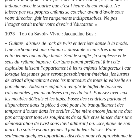
indiquer avec le sourire que c’est l’heure du couvre-feu. Ne
laissez pas vos propres enfants se coucher avant d’avoir sous
votre direction ,fait les rangements indispensables. Ne pas
l’exiger serait trahir votre devoir d’éducateur. »
1973
Top du Savoir- Vivre :
Jacqueline Bus :
«
Guitare, disques de rock de twist et dernière danse à la mode.
Une surboum est une réunion « dansante » mais très animée
entre jeunes aucun âge limite. Seul le souffle ,la souplesse et le
sens du rythme importe. Certains parent préfèrent fuir cette
explosion laissent l’appartement à leurs enfants !dangereux ! car
lorsque les jeunes gens seront passablement éméchés ,les lustres
de cristal disparaitront avec les morceaux de toute la vaisselle en
porcelaine.. Aidez vos enfants à remplir le buffet de boissons
raisonnables ,peu alcoolisées ou pas du tout. Poussez avec eux
les meubles délicats et les tapis. Posez des cendriers partout et
disparaissez dans la pièce à coté pour lire tranquillement des
tampons d’ouate dans les oreilles .Une mère encore jeune ne doit
pas accaparer tous les soupirants de sa fille et se lancer dans une
démonstration de twist sous l’œil admiratif ou…sceptique de son
mari. La soirée est aux jeunes il faut la leur laisser .Faire
seulement quelques apparitions discrètes pour réapprovisionne le