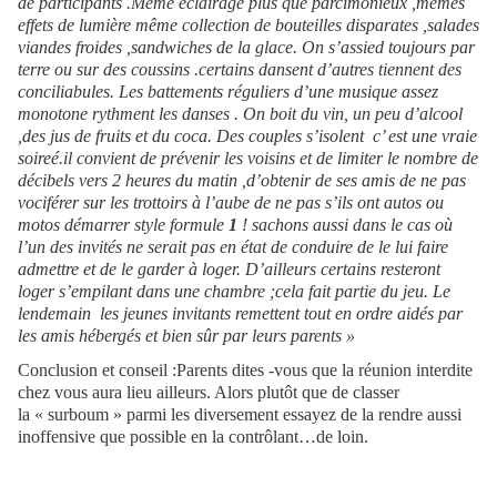
de participants .Même éclairage plus que parcimonieux ,mêmes
effets de lumière même collection de bouteilles disparates ,salades
viandes froides ,sandwiches de la glace. On s’assied toujours par
terre ou sur des coussins .certains dansent d’autres tiennent des
conciliabules. Les battements réguliers d’une musique assez
monotone rythment les danses . On boit du vin, un peu d’alcool
,des jus de fruits et du coca. Des couples s’isolent c’ est une vraie
soireé.il convient de prévenir les voisins et de limiter le nombre de
décibels vers 2 heures du matin ,d’obtenir de ses amis de ne pas
vociférer sur les trottoirs à l’aube de ne pas s’ils ont autos ou
motos démarrer style formule
1
! sachons aussi dans le cas où
l’un des invités ne serait pas en état de conduire de le lui faire
admettre et de le garder à loger. D’ailleurs certains resteront
loger s’empilant dans une chambre ;cela fait partie du jeu. Le
lendemain les jeunes invitants remettent tout en ordre aidés par
les amis hébergés et bien sûr par leurs parents »
Conclusion et conseil :Parents dites -vous que la réunion interdite
chez vous aura lieu ailleurs. Alors plutôt que de classer
la « surboum » parmi les diversement essayez de la rendre aussi
inoffensive que possible en la contrôlant…de loin.