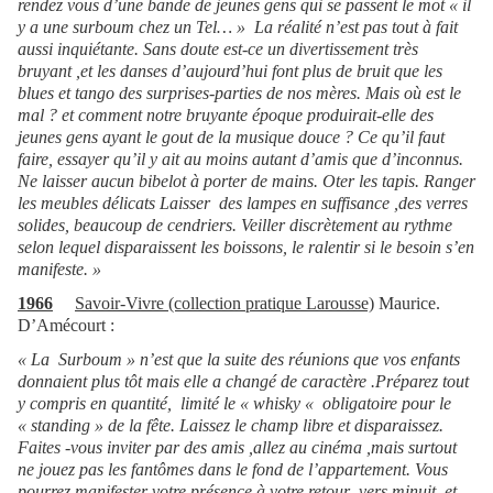
rendez vous d’une bande de jeunes gens qui se passent le mot « il
y a une surboum chez un Tel… » La réalité n’est pas tout à fait
aussi inquiétante. Sans doute est-ce un divertissement très
bruyant ,et les danses d’aujourd’hui font plus de bruit que les
blues et tango des surprises-parties de nos mères. Mais où est le
mal ? et comment notre bruyante époque produirait-elle des
jeunes gens ayant le gout de la musique douce ? Ce qu’il faut
faire, essayer qu’il y ait au moins autant d’amis que d’inconnus.
Ne laisser aucun bibelot à porter de mains. Oter les tapis. Ranger
les meubles délicats Laisser des lampes en suffisance ,des verres
solides, beaucoup de cendriers. Veiller discrètement au rythme
selon lequel disparaissent les boissons, le ralentir si le besoin s’en
manifeste. »
1966
Savoir-Vivre (collection pratique Larousse)
Maurice.
D’Amécourt :
« La Surboum » n’est que la suite des réunions que vos enfants
donnaient plus tôt mais elle a changé de caractère .Préparez tout
y compris en quantité, limité le « whisky « obligatoire pour le
« standing » de la fête. Laissez le champ libre et disparaissez.
Faites -vous inviter par des amis ,allez au cinéma ,mais surtout
ne jouez pas les fantômes dans le fond de l’appartement. Vous
pourrez manifester votre présence à votre retour ,vers minuit et