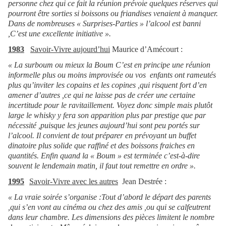
personne chez qui ce fait la réunion prévoie quelques réserves qui
pourront être sorties si boissons ou friandises venaient à manquer.
Dans de nombreuses « Surprises-Parties » l’alcool est banni
,C’est une excellente initiative ».
1983
Savoir-Vivre aujourd’hui
Maurice d’Amécourt :
« La surboum ou mieux la Boum C’est en principe une réunion
informelle plus ou moins improvisée ou vos enfants ont rameutés
plus qu’inviter les copains et les copines ,qui risquent fort d’en
amener d’autres ,ce qui ne laisse pas de créer une certaine
incertitude pour le ravitaillement. Voyez donc simple mais plutôt
large le whisky y fera son apparition plus par prestige que par
nécessité ,puisque les jeunes aujourd’hui sont peu portés sur
l’alcool. Il convient de tout préparer en prévoyant un buffet
dinatoire plus solide que raffiné et des boissons fraiches en
quantités. Enfin quand la « Boum » est terminée c’est-à-dire
souvent le lendemain matin, il faut tout remettre en ordre ».
1995
Savoir-Vivre avec les autres
Jean Destrée :
« La vraie soirée s’organise :Tout d’abord le départ des parents
,qui s’en vont au cinéma ou chez des amis ,ou qui se calfeutrent
dans leur chambre. Les dimensions des pièces limitent le nombre