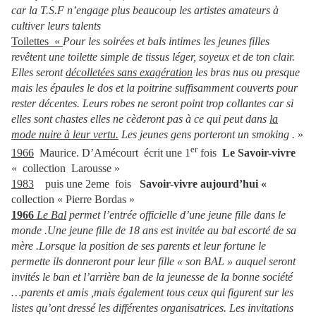
car la T.S.F n’engage plus beaucoup les artistes amateurs à
cultiver leurs talents
Toilettes «
Pour les soirées et bals intimes les jeunes filles
revêtent une toilette simple de tissus léger, soyeux et de ton clair.
Elles seront
décolletées sans exagération
les bras nus ou presque
mais les épaules le dos et la poitrine suffisamment couverts pour
rester décentes. Leurs robes ne seront point trop collantes car si
elles sont chastes elles ne cèderont pas à ce qui peut dans
la
mode nuire à leur vertu.
Les jeunes gens porteront un smoking .
»
er
1966
Maurice. D’Amécourt écrit une 1
fois
Le Savoir-vivre
« collection Larousse »
1983
puis une 2eme fois
Savoir-vivre aujourd’hui «
collection « Pierre Bordas »
1966
Le Bal
permet l’entrée officielle d’une jeune fille dans le
monde .Une jeune fille de 18 ans est invitée au bal escorté de sa
mère .Lorsque la position de ses parents et leur fortune le
permette ils donneront pour leur fille « son BAL » auquel seront
invités le ban et l’arrière ban de la jeunesse de la bonne société
…parents et amis ,mais également tous ceux qui figurent sur les
listes qu’ont dressé les différentes organisatrices. Les invitations