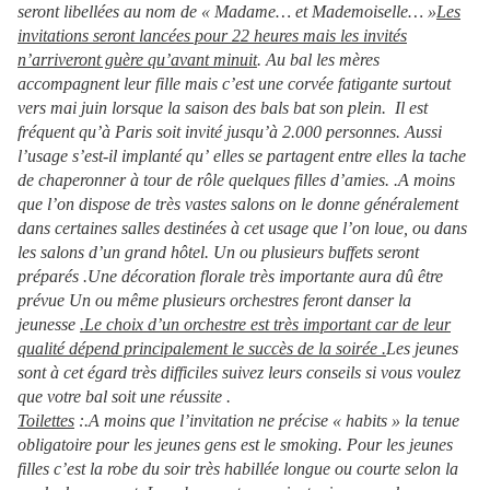
seront libellées au nom de « Madame… et Mademoiselle… »
Les
invitations seront lancées pour 22 heures mais les invités
n’arriveront guère qu’avant minuit
. Au bal les mères
accompagnent leur fille mais c’est une corvée fatigante surtout
vers mai juin lorsque la saison des bals bat son plein. Il est
fréquent qu’à Paris soit invité jusqu’à 2.000 personnes. Aussi
l’usage s’est-il implanté qu’ elles se partagent entre elles la tache
de chaperonner à tour de rôle quelques filles d’amies. .A moins
que l’on dispose de très vastes salons on le donne généralement
dans certaines salles destinées à cet usage que l’on loue, ou dans
les salons d’un grand hôtel. Un ou plusieurs buffets seront
préparés .Une décoration florale très importante aura dû être
prévue Un ou même plusieurs orchestres feront danser la
jeunesse
.Le choix d’un orchestre est très important car de leur
qualité dépend principalement le succès de la soirée .
Les jeunes
sont à cet égard très difficiles suivez leurs conseils si vous voulez
que votre bal soit une réussite .
Toilettes
:.A moins que l’invitation ne précise « habits » la tenue
obligatoire pour les jeunes gens est le smoking. Pour les jeunes
filles c’est la robe du soir très habillée longue ou courte selon la