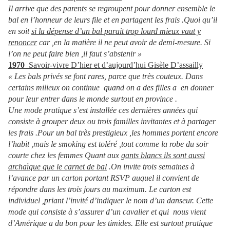
Il arrive que des parents se regroupent pour donner ensemble le
bal en l’honneur de leurs file et en partagent les frais .Quoi qu’il
en soit
si la dépense d’un bal parait trop lourd mieux vaut y
renoncer
car ,en la matière il ne peut avoir de demi-mesure. Si
l’on ne peut faire bien ,il faut s’abstenir »
1970
Savoir-vivre D’hier et d’aujourd’hui Gisèle D’assailly
« Les bals privés se font rares, parce que très couteux. Dans
certains milieux on continue quand on a des filles a en donner
pour leur entrer dans le monde surtout en province .
Une mode pratique s’est installée ces dernières années qui
consiste à grouper deux ou trois familles invitantes et à partager
les frais .Pour un bal très prestigieux ,les hommes portent encore
l’habit ,mais le smoking est toléré ,tout comme la robe du soir
courte chez les femmes Quant aux
gants blancs ils sont aussi
archaïque que le carnet de bal
.On invite trois semaines à
l’avance par un carton portant RSVP auquel il convient de
répondre dans les trois jours au maximum. Le carton est
individuel ,priant l’invité d’indiquer le nom d’un danseur. Cette
mode qui consiste à s’assurer d’un cavalier et qui nous vient
d’Amérique a du bon pour les timides. Elle est surtout pratique