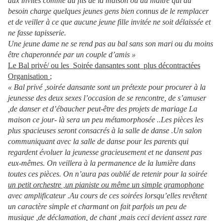
aux invités comme au fils de la maison ou au maitre qui au
besoin charge quelques jeunes gens bien connus de le remplacer
et de veiller à ce que aucune jeune fille invitée ne soit délaissée et
ne fasse tapisserie.
Une jeune dame ne se rend pas au bal sans son mari ou du moins
être chaperonnée par un couple d’amis »
Le Bal privé/ ou les Soirée dansantes sont plus décontractées
Organisation
;
« Bal privé ,soirée dansante sont un prétexte pour procurer à la
jeunesse des deux sexes l’occasion de se rencontre, de s’amuser
,de danser et d’ébaucher peut-être des projets de mariage La
maison ce jour- là sera un peu métamorphosée ..Les pièces les
plus spacieuses seront consacrés à la salle de danse .Un salon
communiquant avec la salle de danse pour les parents qui
regardent évoluer la jeunesse gracieusement et ne dansent pas
eux-mêmes. On veillera à la permanence de la lumière dans
toutes ces pièces. On n’aura pas oublié de retenir pour la soirée
un petit orchestre ,un pianiste ou même un simple gramophone
avec amplificateur .Au cours de ces soirées lorsqu’elles revêtent
un caractère simple et charmant on fait parfois un peu de
musique ,de déclamation, de chant ,mais ceci devient assez rare