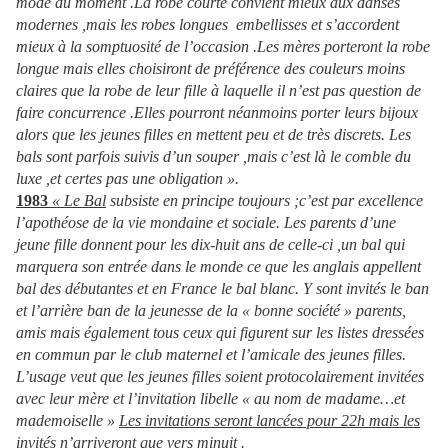
mode du moment .La robe courte convient mieux aux danses
modernes ,mais les robes longues embellisses et s’accordent
mieux à la somptuosité de l’occasion .Les mères porteront la robe
longue mais elles choisiront de préférence des couleurs moins
claires que la robe de leur fille à laquelle il n’est pas question de
faire concurrence .Elles pourront néanmoins porter leurs bijoux
alors que les jeunes filles en mettent peu et de très discrets. Les
bals sont parfois suivis d’un souper ,mais c’est là le comble du
luxe ,et certes pas une obligation ».
1983
« Le Bal
subsiste en principe toujours ;c’est par excellence
l’apothéose de la vie mondaine et sociale. Les parents d’une
jeune fille donnent pour les dix-huit ans de celle-ci ,un bal qui
marquera son entrée dans le monde ce que les anglais appellent
bal des débutantes et en France le bal blanc. Y sont invités le ban
et l’arrière ban de la jeunesse de la « bonne société » parents,
amis mais également tous ceux qui figurent sur les listes dressées
en commun par le club maternel et l’amicale des jeunes filles.
L’usage veut que les jeunes filles soient protocolairement invitées
avec leur mère et l’invitation libelle « au nom de madame…et
mademoiselle »
Les invitations seront lancées pour 22h mais les
invités n’arriveront que vers minuit
.