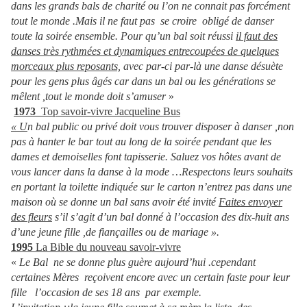
dans les grands bals de charité ou l’on ne connait pas forcément
tout le monde .Mais il ne faut pas se croire obligé de danser
toute la soirée ensemble. Pour qu’un bal soit réussi
il faut des
danses très rythmées et dynamiques entrecoupées de quelques
morceaux plus reposants,
avec par-ci par-là une danse désuète
pour les gens plus âgés car dans un bal ou les générations se
mêlent ,tout le monde doit s’amuser
»
1973
Top savoir-vivre Jacqueline Bus
« U
n bal public ou privé doit vous trouver disposer à danser ,non
pas à hanter le bar tout au long de la soirée pendant que les
dames et demoiselles font tapisserie. Saluez vos hôtes avant de
vous lancer dans la danse à la mode …Respectons leurs souhaits
en portant la toilette indiquée sur le carton n’entrez pas dans une
maison où se donne un bal sans avoir été invité
Faites envoyer
des fleurs
s’il s’agit d’un bal donné à l’occasion des dix-huit ans
d’une jeune fille ,de fiançailles ou de mariage ».
1995
La Bible du nouveau savoir-vivre
«
Le Bal ne se donne plus guère aujourd’hui .cependant
certaines Mères reçoivent encore avec un certain faste pour leur
fille l’occasion de ses 18 ans par exemple.