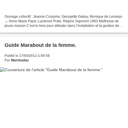
Ouvrage collectif : Jeanne Couturier, Georgette Gabey, Monique de Lesseps
→ Anne-Marie Pajot, Lucienne Prats, Régine Signorini 1965 Maîtresse de
jeune maison C’est le livre pour débuter dans l’installation et la gestion de
son foyer. Les textes sont complétés...
Guide Marabout de la femme.
Publié le 17/04/2012 à 09:58
Par
Martmalou