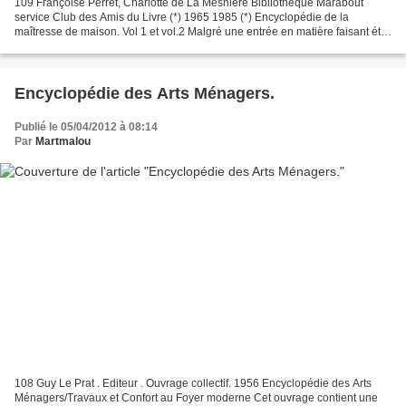
109 Françoise Perret, Charlotte de La Mesnière Bibliothèque Marabout
service Club des Amis du Livre (*) 1965 1985 (*) Encyclopédie de la
maîtresse de maison. Vol 1 et vol.2 Malgré une entrée en matière faisant état
d’un nouveau climat social, (l’homme...
Encyclopédie des Arts Ménagers.
Publié le 05/04/2012 à 08:14
Par
Martmalou
108 Guy Le Prat . Editeur . Ouvrage collectif. 1956 Encyclopédie des Arts
Ménagers/Travaux et Confort au Foyer moderne Cet ouvrage contient une