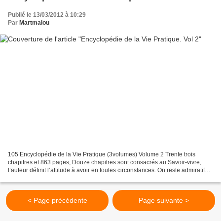
Publié le 13/03/2012 à 10:29
Par
Martmalou
105 Encyclopédie de la Vie Pratique (3volumes) Volume 2 Trente trois
chapitres et 863 pages, Douze chapitres sont consacrés au Savoir-vivre,
l’auteur définit l’attitude à avoir en toutes circonstances. On reste admiratif
devant la somme de recherches...
< Page précédente
Page suivante >