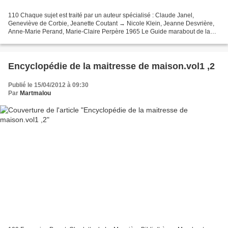
110 Chaque sujet est traité par un auteur spécialisé : Claude Janel,
Geneviève de Corbie, Jeanette Coutant → Nicole Klein, Jeanne Desvrière,
Anne-Marie Perand, Marie-Claire Perpère 1965 Le Guide marabout de la
femme .vol 2 (je ne possède pas le vol.1)...
Encyclopédie de la maitresse de maison.vol1 ,2
Publié le 15/04/2012 à 09:30
Par
Martmalou