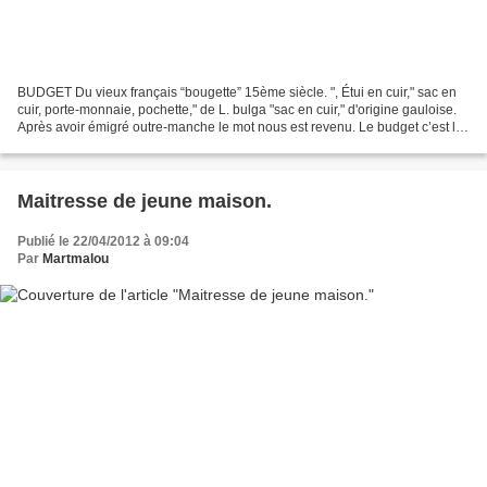
BUDGET Du vieux français “bougette” 15ème siècle. ", Étui en cuir," sac en
cuir, porte-monnaie, pochette," de L. bulga "sac en cuir," d'origine gauloise.
Après avoir émigré outre-manche le mot nous est revenu. Le budget c’est la
connaissance des ressources...
Maitresse de jeune maison.
Publié le 22/04/2012 à 09:04
Par
Martmalou