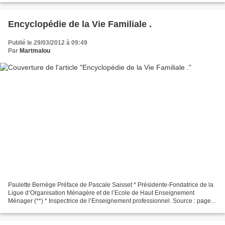
Encyclopédie de la Vie Familiale .
Publié le 29/03/2012 à 09:49
Par
Martmalou
Paulette Bernège Préface de Pascale Saisset * Présidente-Fondatrice de la
Ligue d’Organisation Ménagère et de l’Ecole de Haut Enseignement
Ménager (**) * Inspectrice de l’Enseignement professionnel. Source : page
titre Auteur également de : Le ménage...