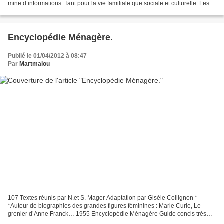
mine d’informations. Tant pour la vie familiale que sociale et culturelle. Les
textes sont clairs, les conseils...
Encyclopédie Ménagère.
Publié le 01/04/2012 à 08:47
Par
Martmalou
107 Textes réunis par N.et S. Mager Adaptation par Gisèle Collignon *
*Auteur de biographies des grandes figures féminines : Marie Curie, Le
grenier d’Anne Franck… 1955 Encyclopédie Ménagère Guide concis très
facile à utiliser grâce à un index particulièrement...