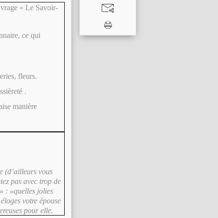
uvrage « Le Savoir-
nnaire, ce qui
eries, fleurs.
ssièreté .
aise manière
e (d’ailleurs vous
tez pas avec trop de
 : »quelles jolies
s éloges votre épouse
reuses pour elle.