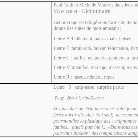
Paul Guth et Michelle Maurois dans leur o
ictionnaire
Vivre actuel » D
Cet ouvrage est rédigé sous forme de dictio
donne des suites de mots amusant ;
Lettre B :bâillement, baise- main ,baiser.
Lettre F :familiarité, faveur, félicitation, flatt
Lettre G : gaffes, galanterie, gentleman ,gro
Lettre M :manière, mariage, masseur, mauv
Lettre R : raseur, relation, repas.
Lettre S : strip-tease, surprise partie
Page 264
« Strip-Tease »
Si vous allez au strip-tease avec votre femm
feriez mieux d’y aller tout seul), ne commen
gourmandise la plastique des « mignonnes »
jambes.., quelle poitrine !... »Dans tous ce
pourrait subodorer des comparaisons dange