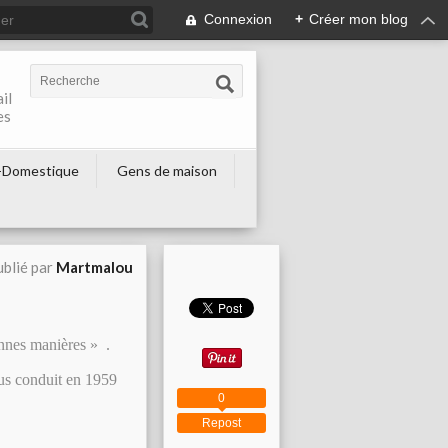
Connexion
+
Créer mon blog
il
es
-Domestique
Gens de maison
blié par
Martmalou
onnes manières » .
us conduit en 1959
0
Repost