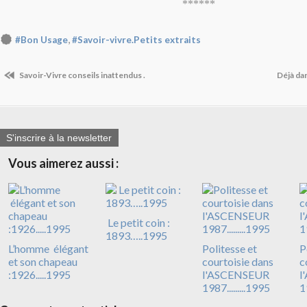
******
,
#Bon Usage
#Savoir-vivre.Petits extraits
Savoir-Vivre conseils inattendus .
Déjà da
S'inscrire à la newsletter
Vous aimerez aussi :
Le petit coin :
1893…..1995
L’homme élégant
Politesse et
P
et son chapeau
courtoisie dans
c
:1926.....1995
l'ASCENSEUR
l
1987.........1995
1