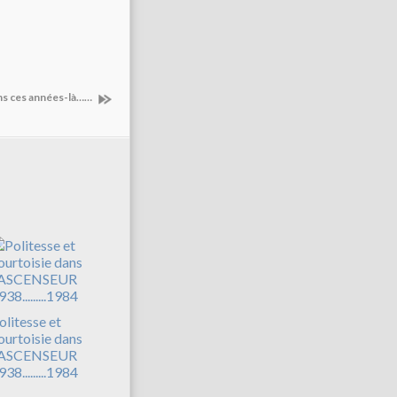
ns ces années-là……
olitesse et
ourtoisie dans
'ASCENSEUR
938.........1984