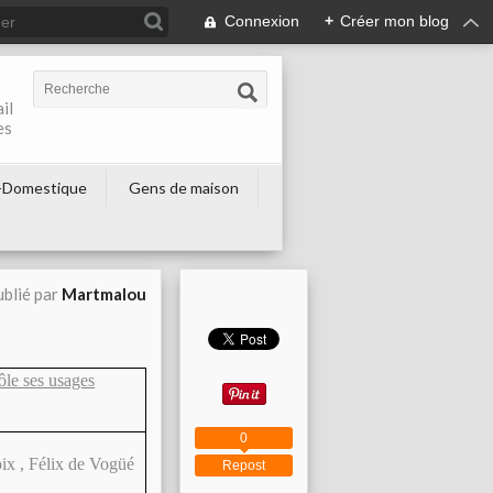
Connexion
+
Créer mon blog
il
es
-Domestique
Gens de maison
blié par
Martmalou
rôle ses usages
0
ix , Félix de Vogüé
Repost