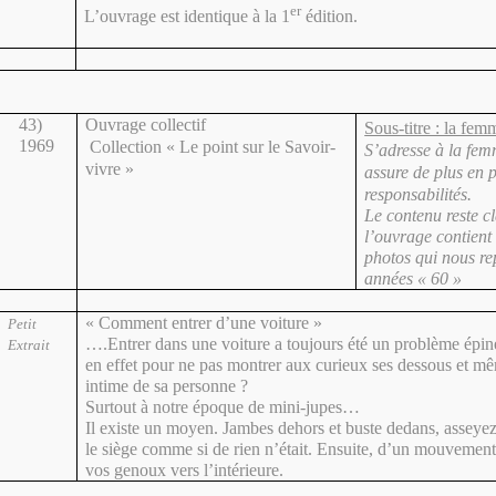
er
L’ouvrage est identique à la 1
édition.
43)
Ouvrage collectif
Sous-titre : la fe
1969
Collection « Le point sur le Savoir-
S’adresse à la fe
vivre »
assure de plus en 
responsabilités.
Le contenu reste c
l’ouvrage contien
photos qui nous re
années « 60 »
« Comment entrer d’une voiture »
Petit
….Entrer dans une voiture a toujours été un problème épi
Extrait
en effet pour ne pas montrer aux curieux ses dessous et m
intime de sa personne ?
Surtout à notre époque de mini-jupes…
Il existe un moyen. Jambes dehors et buste dedans, asseye
le siège comme si de rien n’était. Ensuite, d’un mouvemen
vos genoux vers l’intérieure.