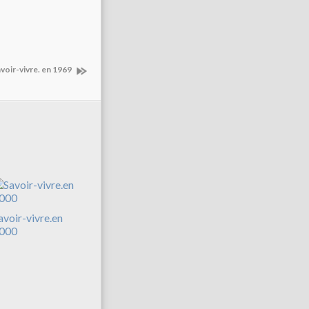
voir-vivre. en 1969
avoir-vivre.en
000