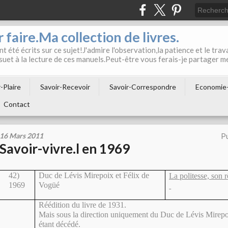
 faire.Ma collection de livres.
t été écrits sur ce sujet!J'admire l'observation,la patience et le trava
suet à la lecture de ces manuels.Peut-être vous ferais-je partager m
-Plaire
Savoir-Recevoir
Savoir-Correspondre
Economie
Contact
16 Mars 2011
Pu
Savoir-vivre.l en 1969
42)
Duc de Lévis Mirepoix et Félix de
La politesse, son 
1969
Vogüé
Réédition du livre de 1931.
Mais sous la direction uniquement du Duc de Lévis Mirepo
étant décédé.