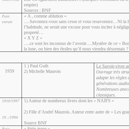
empire)
Sources : BNF
« A , comme ablution »
Petit
….Savonnez-vous sans cesse et vous resavonnez…Ni la hât
extrait
l’habitude, ne serait une excuse pour vous inciter à néglig
propreté…
« X Y Z »
….ce sont les inconnus de l’avenir….Mystère de ce « Bon
la lune, ou bien des étoiles qu’il nous viendra désormais ?
1 ) Paul Guth
Le Savoir-vivre ac
1959
2) Michelle Maurois
Ouvrage très struc
adapte les règles 
générations audio-
Nombreuses anecd
classiques.
1) Auteur de nombreux livres dont les « NAIFS »
1910/1997
2) Fille d’André Maurois. Auteur entre autre de « Les gr
19.../1994
Source BNF
« Strip-tease »
Petit