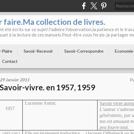
 faire.Ma collection de livres.
t été écrits sur ce sujet!J'admire l'observation,la patience et le trava
suet à la lecture de ces manuels.Peut-être vous ferais-je partager m
-Plaire
Savoir-Recevoir
Savoir-Correspondre
Economie
Contact
29 Janvier 2011
Pu
Savoir-vivre. en 1957, 1959
Lucienne Astruc
Savoir vivre aujo
1957
L’auteur s’adress
générations, par u
ton est amusant m
peu fourre-tout.
Elle est également traductrice….(Jacques Offenbach ou le
1885/1962