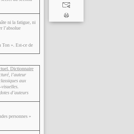
e ni la fatigue, ni
er l’absolue
 Ton ». Est-ce de
tuel. Dictionnaire
turé, l’auteur
classiques aux
visuelles.
otes d’auteurs
andes personnes »