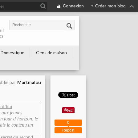
Connexion
+
Créer mon blog
il
es
-Domestique
Gens de maison
blié par
Martmalou
urd’hui
e aux jeunes
n tour d’horizon. le
0
ais le contenu un
Repost
 secret du second