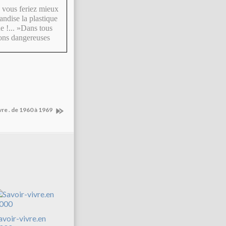
s vous feriez mieux
andise la plastique
ne !... »Dans tous
sons dangereuses
vre . de 1960 à 1969
avoir-vivre.en