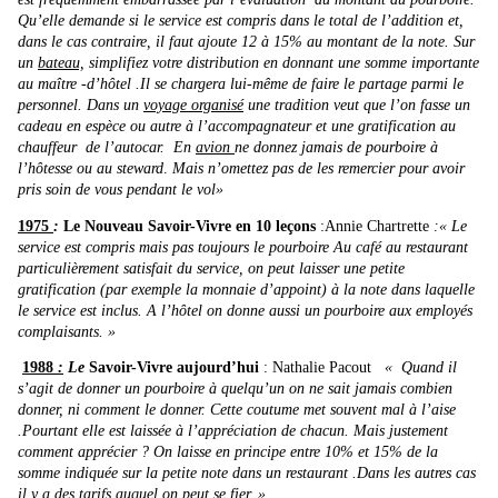
Qu’elle demande si le service est compris dans le total de l’addition et,
dans le cas contraire, il faut ajoute 12 à 15% au montant de la note. Sur
un
bateau,
simplifiez votre distribution en donnant une somme importante
au maître -d’hôtel .Il se chargera lui-même de faire le partage parmi le
personnel. Dans un
voyage organisé
une tradition veut que l’on fasse un
cadeau en espèce ou autre à l’accompagnateur et une gratification au
chauffeur de l’autocar. En
avion
ne donnez jamais de pourboire à
l’hôtesse ou au steward
.
Mais n’omettez pas de les remercier pour avoir
pris soin de vous pendant le vol»
1975
:
Le Nouveau Savoir-Vivre en 10 leçons
:Annie Chartrette
:« Le
service est compris mais pas toujours le pourboire Au café au restaurant
particulièrement satisfait du service, on peut laisser une petite
gratification (par exemple la monnaie d’appoint) à la note dans laquelle
le service est inclus. A l’hôtel on donne aussi un pourboire aux employés
complaisants. »
1988
:
Le
Savoir-Vivre aujourd’hui
:
Nathalie Pacout
« Quand il
s’agit de donner un pourboire à quelqu’un on ne sait jamais combien
donner, ni comment le donner. Cette coutume met souvent mal à l’aise
.Pourtant elle est laissée à l’appréciation de chacun. Mais justement
comment apprécier ? On laisse en principe entre 10% et 15% de la
somme indiquée sur la petite note dans un restaurant .Dans les autres cas
il y a des tarifs auquel on peut se fier. »