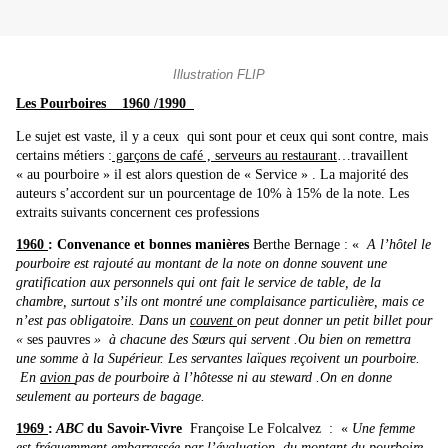
Illustration FLIP
Les Pourboires 1960 /1990
Le sujet est vaste, il y a ceux qui sont pour et ceux qui sont contre, mais
certains métiers :
garçons de café , serveurs au restaurant
…travaillent
« au pourboire » il est alors question de « Service » . La majorité des
auteurs s’accordent sur un pourcentage de 10% à 15% de la note. Les
extraits suivants concernent ces professions
1960
: Convenance et bonnes manières
Berthe Bernage : «
A l’hôtel le
pourboire est rajouté au montant de la note on donne souvent une
gratification aux personnels qui ont fait le service de table, de la
chambre, surtout s’ils ont montré une complaisance particulière, mais ce
n’est pas obligatoire. Dans un
couvent
on peut donner un petit billet pour
«
ses pauvres
» à chacune des Sœurs qui servent .Ou bien on remettra
une somme à la Supérieur. Les servantes laïques reçoivent un pourboire.
En
avion
pas de pourboire à l’hôtesse ni au steward .On en donne
seulement au porteurs de bagage.
1969
:
ABC
du Savoir-Vivre
Françoise Le Folcalvez : «
Une femme
est fréquemment embarrassée par l’évaluation du montant du pourboire.