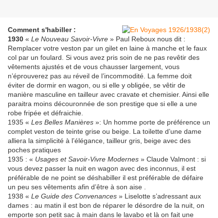
Comment s'habiller :
1930
«
Le Nouveau Savoir-Vivre
» Paul Reboux nous dit :
Remplacer votre veston par un gilet en laine à manche et le faux
col par un foulard. Si vous avez pris soin de ne pas revêtir des
vêtements ajustés et de vous chausser largement, vous
n’éprouverez pas au réveil de l’incommodité. La femme doit
éviter de dormir en wagon, ou si elle y obligée, se vêtir de
manière masculine en tailleur avec cravate et chemisier. Ainsi elle
paraitra moins découronnée de son prestige que si elle a une
robe fripée et défraichie.
1935 «
Les Belles Manières
»: Un homme porte de préférence un
complet veston de teinte grise ou beige. La toilette d’une dame
alliera la simplicité à l’élégance, tailleur gris, beige avec des
poches pratiques
1935 : «
Usages et Savoir-Vivre Modernes
» Claude Valmont : si
vous devez passer la nuit en wagon avec des inconnus, il est
préférable de ne point se déshabiller il est préférable de défaire
un peu ses vêtements afin d’être à son aise .
1938 «
Le Guide des Convenances
» Liselotte s’adressant aux
dames : au matin il est bon de réparer le désordre de la nuit, on
emporte son petit sac à main dans le lavabo et là on fait une