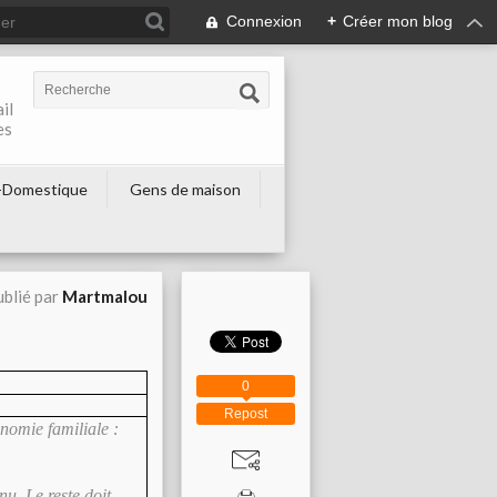
Connexion
+
Créer mon blog
il
es
-Domestique
Gens de maison
blié par
Martmalou
e
0
Repost
onomie familiale :
nu. Le reste doit