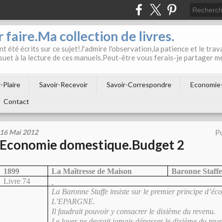
 faire.Ma collection de livres.
t été écrits sur ce sujet!J'admire l'observation,la patience et le trava
suet à la lecture de ces manuels.Peut-être vous ferais-je partager m
-Plaire
Savoir-Recevoir
Savoir-Correspondre
Economie
Contact
16 Mai 2012
Pu
Economie domestique.Budget 2
1899
La Maîtresse de Maison
Baronne Staff
Livre 74
La Baronne Staffe
insiste sur le premier principe d’éc
L’EPARGNE.
Il faudrait pouvoir y consacrer le dixième du revenu.
Le loyer ne devrait jamais dépasser le dixième du reve