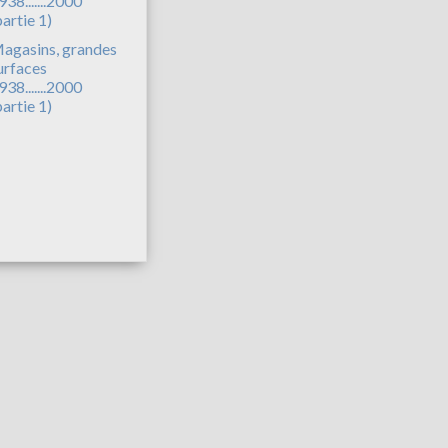
agasins, grandes
urfaces
938.......2000
partie 1)