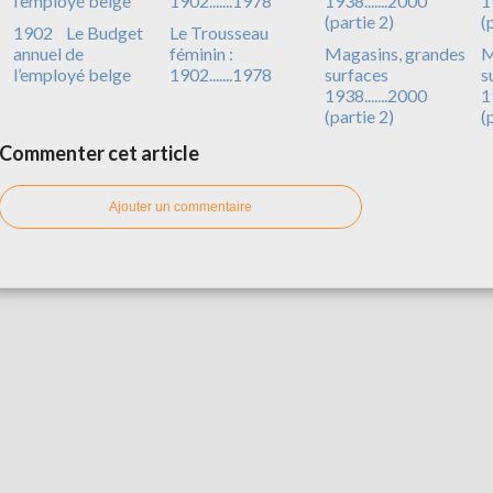
1902 Le Budget
Le Trousseau
annuel de
féminin :
Magasins, grandes
M
l’employé belge
1902.......1978
surfaces
s
1938.......2000
1
(partie 2)
(
Commenter cet article
Ajouter un commentaire